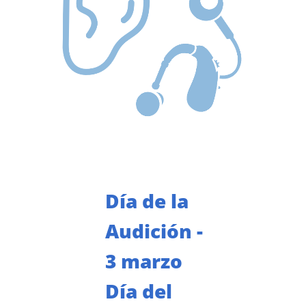
Día de la
Audición -
3 marzo
Día del