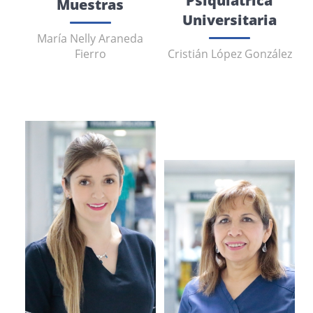
Psiquiátrica
Muestras
Universitaria
María Nelly Araneda
Fierro
Cristián López González