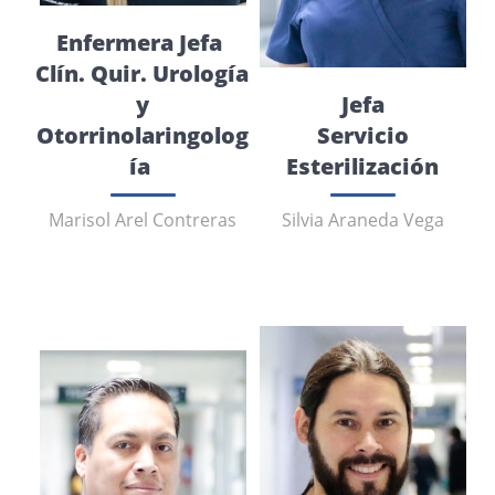
Enfermera Jefa
Clín. Quir. Urología
y
Jefa
Otorrinolaringolog
Servicio
ía
Esterilización
Marisol Arel Contreras
Silvia Araneda Vega