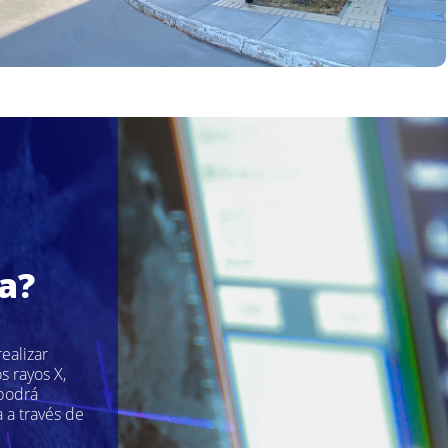
a?
ealizar
s rayos X,
 podrá
 a través de