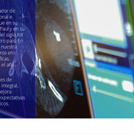
ador de
onal e
fue en su
Paul y en su
el siglo XIX
ro país. En
 nuestra
eros en
icas.
 el año
les de
integral,
ejora
expectativas
icos.