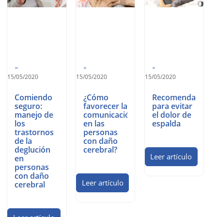
15/05/2020
15/05/2020
15/05/2020
Comiendo
¿Cómo
Recomendacione
seguro:
favorecer la
para evitar
manejo de
comunicación
el dolor de
los
en las
espalda
trastornos
personas
de la
con daño
deglución
cerebral?
Leer artículo
en
personas
con daño
Leer artículo
cerebral