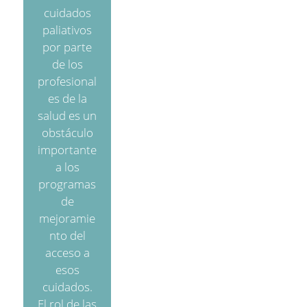
cuidados
paliativos
por parte
de los
profesional
es de la
salud es un
obstáculo
importante
a los
programas
de
mejoramie
nto del
acceso a
esos
cuidados.
El rol de las