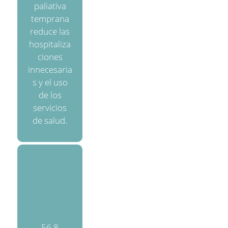
paliativa
temprana
reduce las
hospitaliza
ciones
innecesaria
s y el uso
de los
servicios
de salud.
56.8