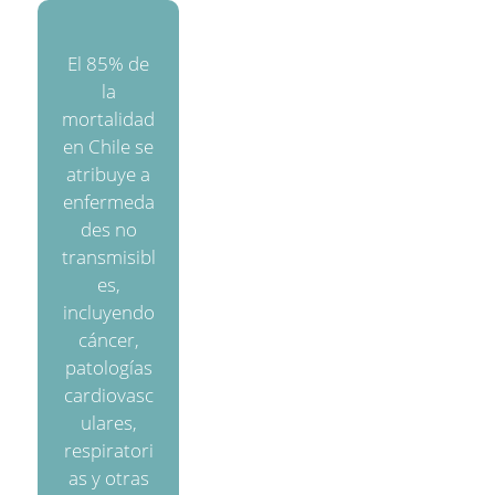
El 85% de
la
mortalidad
en Chile se
atribuye a
enfermeda
des no
transmisibl
es,
incluyendo
cáncer,
patologías
cardiovasc
ulares,
respiratori
as y otras