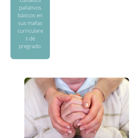
paliativos
básicos en
sus mallas
curriculare
s de
pregrado.