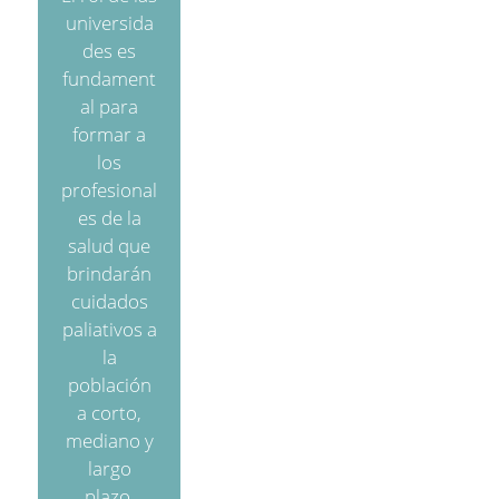
universida
des es
fundament
al para
formar a
los
profesional
es de la
salud que
brindarán
cuidados
paliativos a
la
población
a corto,
mediano y
largo
plazo.