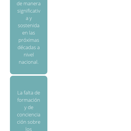
de manera
significativ
a y
sostenida
en las
próximas
décadas a
nivel
nacional.
La falta de
formación
y de
conciencia
ción sobre
los