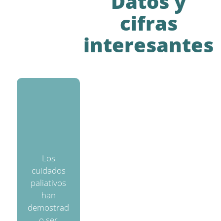
Datos y
cifras
interesantes
Los
cuidados
paliativos
han
demostrad
o ser