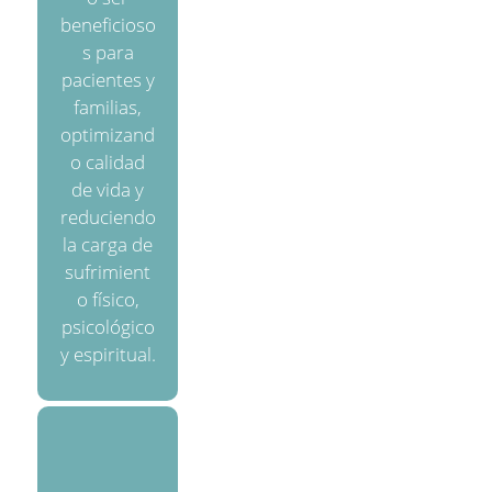
beneficioso
s para
pacientes y
familias,
optimizand
o calidad
de vida y
reduciendo
la carga de
sufrimient
o físico,
psicológico
y espiritual.