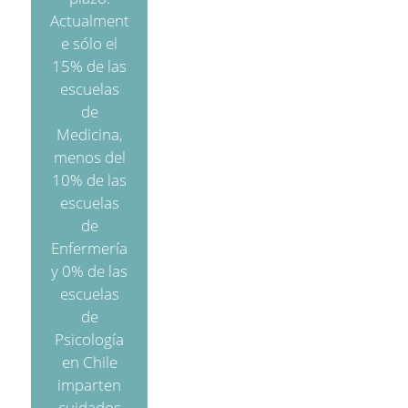
Actualment
e sólo el
15% de las
escuelas
de
Medicina,
menos del
10% de las
escuelas
de
Enfermería
y 0% de las
escuelas
de
Psicología
en Chile
imparten
cuidados