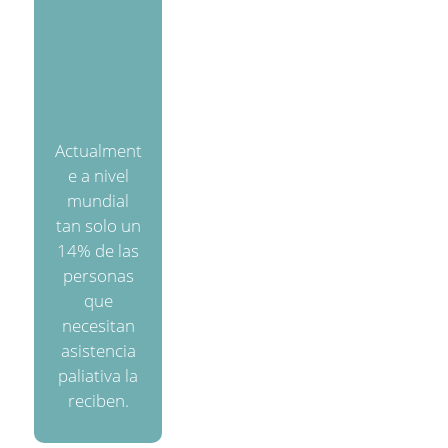
Actualment
e a nivel
mundial
tan solo un
14% de las
personas
que
necesitan
asistencia
paliativa la
reciben.