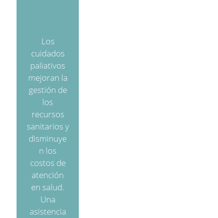
Los
cuidados
paliativos
mejoran la
gestión de
los
recursos
sanitarios y
disminuye
n los
costos de
atención
en salud.
Una
asistencia