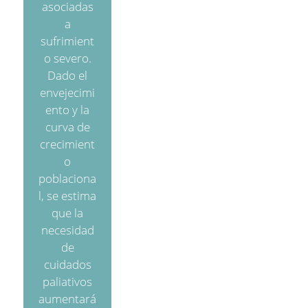
asociadas
a
sufrimient
o severo.
Dado el
envejecimi
ento y la
curva de
crecimient
o
poblaciona
l, se estima
que la
necesidad
de
cuidados
paliativos
aumentará