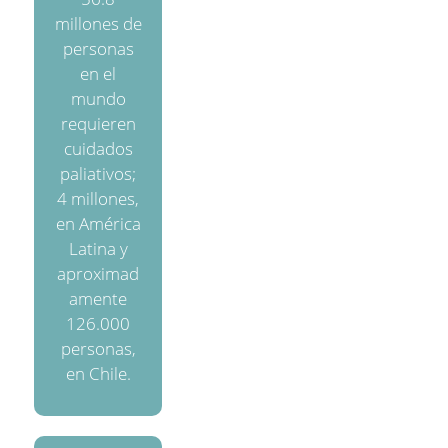
millones de
personas
en el
mundo
requieren
cuidados
paliativos;
4 millones,
en América
Latina y
aproximad
amente
126.000
personas,
en Chile.