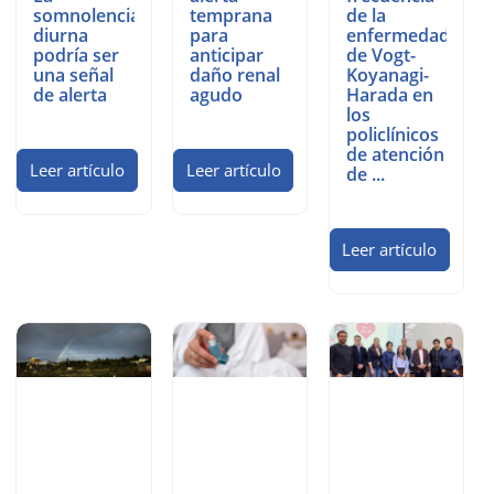
somnolencia
temprana
de la
diurna
para
enfermedad
podría ser
anticipar
de Vogt-
una señal
daño renal
Koyanagi-
de alerta
agudo
Harada en
los
policlínicos
de atención
Leer artículo
Leer artículo
de ...
Leer artículo