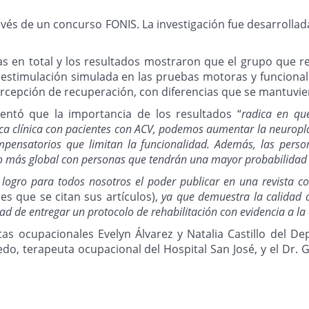
ravés de un concurso FONIS. La investigación fue desarrollada
as en total y los resultados mostraron que el grupo que re
 estimulación simulada en las pruebas motoras y funcionale
percepción de recuperación, con diferencias que se mantuvi
mentó que la importancia de los resultados “
radica en qu
tica clínica con pacientes con ACV, podemos aumentar la neuropl
pensatorios que limitan la funcionalidad. Además, las perso
o más global con personas que tendrán una mayor probabilidad de
 logro para todos nosotros el poder publicar en una revista c
s que se citan sus artículos),
ya que demuestra la calidad de
ad de entregar un protocolo de rehabilitación con evidencia a la
tas ocupacionales Evelyn Álvarez y Natalia Castillo del D
do, terapeuta ocupacional del Hospital San José, y el Dr. G