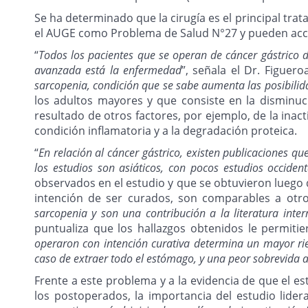
Se ha determinado que la cirugía es el principal trat
el AUGE como Problema de Salud N°27 y pueden acce
“
Todos los pacientes que se operan de cáncer gástrico 
avanzada está la enfermedad
”, señala el Dr. Figuero
sarcopenia, condición que se sabe aumenta las posibilid
los adultos mayores y que consiste en la disminu
resultado de otros factores, por ejemplo, de la inact
condición inflamatoria y a la degradación proteica.
“
En relación al cáncer gástrico, existen publicaciones q
los estudios son asiáticos, con pocos estudios occiden
observados en el estudio y que se obtuvieron luego 
intención de ser curados, son comparables a otros
sarcopenia y son una contribución a la literatura inte
puntualiza que los hallazgos obtenidos le permitie
operaron con intención curativa determina un mayor ries
caso de extraer todo el estómago, y una peor sobrevida 
Frente a este problema y a la evidencia de que el e
los postoperados, la importancia del estudio lider