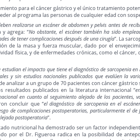
amiento para el cáncer gástrico y el único tratamiento poten
der al programa las personas de cualquier edad con sospec
deben realizarse un escáner de abdomen y pelvis antes de recib
a y agrega: “
No obstante, el escáner también ha sido emplead
ades de tener complicaciones después de una cirugía
”. La sar
ción de la masa y fuerza muscular, dado por el envejeci
ividad física, y de enfermedades crónicas, como el cáncer, d
ue estudian el impacto que tiene el diagnóstico de sarcopenia en
tales y sin estudios nacionales publicados que evalúen la vari
de analizar a un grupo de 70 pacientes con cáncer gástrico 
 resultados publicados en la literatura internacional “
e
rnacional en cuanto al seguimiento alejado de los pacientes, 
ron concluir que “
el diagnóstico de sarcopenia en el escáne
go de complicaciones postoperatorias, particularmente el de fil
alejada postoperatoria
”.
stado nutricional ha demostrado ser un factor independiente
ado por el Dr. Figueroa radica en la posibilidad de antep