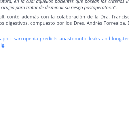
n futura, en la cual aquellos pacientes que posean los criteri
cirugía para tratar de disminuir su riesgo postoperatorio
”.
ralt contó además con la colaboración de la Dra. Francis
os digestivos, compuesto por los Dres. Andrés Torrealba, 
aphic sarcopenia predicts anastomotic leaks and long-ter
Dig
.