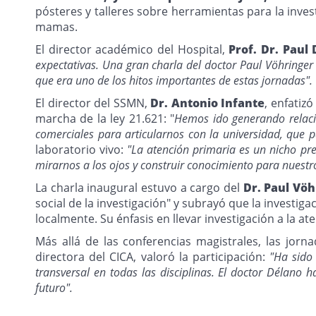
pósteres y talleres sobre herramientas para la inv
mamas.
El director académico del Hospital,
Prof. Dr. Paul 
expectativas. Una gran charla del doctor Paul Vöhringer
que era uno de los hitos importantes de estas jornadas".
El director del SSMN,
Dr. Antonio Infante
, enfatiz
marcha de la ley 21.621: "
Hemos ido generando relaci
comerciales para articularnos con la universidad, que
laboratorio vivo:
"La atención primaria es un nicho p
mirarnos a los ojos y construir conocimiento para nuestro 
La charla inaugural estuvo a cargo del
Dr. Paul Vö
social de la investigación" y subrayó que la investig
localmente. Su énfasis en llevar investigación a la a
Más allá de las conferencias magistrales, las jorn
directora del CICA, valoró la participación:
"Ha sido 
transversal en todas las disciplinas. El doctor Délano 
futuro".