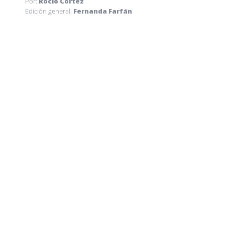
Por:
Rocío Cortez
Edición general:
Fernanda Farfán