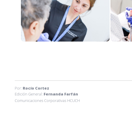
Por:
Rocío Cortez
Edición General:
Fernanda Farfán
Comunicaciones Corporativas HCUCH