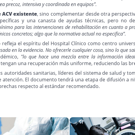
sea precoz, intensiva y coordinada en equipos”.
e ACV existente
, sino complementar desde otra perspectiva
pecíficas y una canasta de ayudas técnicas, pero no def
nimo para las intervenciones de rehabilitación en cuanto a profe
nicos concretos; algo que la normativa actual no especifica”.
fleja el espíritu del Hospital Clínico como centro univers
sada en la evidencia. No ofrecerle cualquier cosa, sino lo que s
cadémico,
"lo que hace una mezcla entre la información ideal
es tengan una recuperación más uniforme, reduciendo las bre
las autoridades sanitarias, líderes del sistema de salud y
 atención. El documento tendrá una etapa de difusión a ni
s brechas respecto al estándar recomendado.