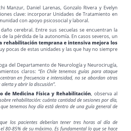
achi Manzur, Daniel Larenas, Gonzalo Rivera y Evelyn
aciones clave: incorporar Unidades de Tratamiento en
omunidad con apoyo psicosocial y laboral.
daño cerebral. Entre sus secuelas se encuentran la
s de la pérdida de la autonomía. En casos severos, un
a rehabilitación temprana e intensiva mejora los
muy pocas de estas unidades y las que hay no siempre
oga del Departamento de Neurología y Neurocirugía,
amientos claros:
“En Chile tenemos guías para ataque
centran en frecuencia e intensidad, no se abordan otras
lerta y abrir la discusión”.
io de Medicina Física y Rehabilitación
, observa al
obre rehabilitación: cuánta cantidad de sesiones por día,
to que tenemos hoy día está dentro de una guía general de
que los pacientes deberían tener tres horas al día de
n el 80-85% de su máximo. Es fundamental lo que se hace