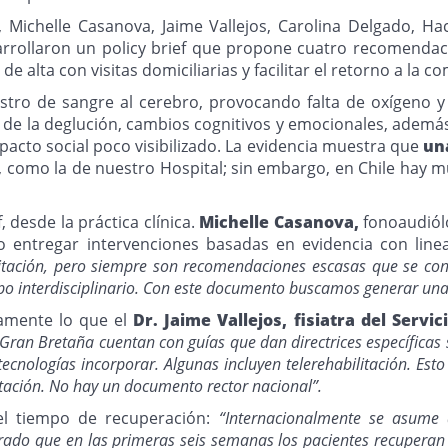
o, Michelle Casanova, Jaime Vallejos, Carolina Delgado, H
desarrollaron un policy brief que propone cuatro recomend
alta con visitas domiciliarias y facilitar el retorno a la c
tro de sangre al cerebro, provocando falta de oxígeno y 
n, de la deglución, cambios cognitivos y emocionales, ademá
pacto social poco visibilizado. La evidencia muestra que
un
, como la de nuestro Hospital; sin embargo, en Chile hay 
, desde la práctica clínica.
Michelle Casanova,
fonoaudiól
 entregar intervenciones basadas en evidencia con line
litación, pero siempre son recomendaciones escasas que se con
po interdisciplinario. Con este documento buscamos generar una a
amente lo que el
Dr. Jaime Vallejos, fisiatra del Servic
ran Bretaña cuentan con guías que dan directrices específicas s
tecnologías incorporar. Algunas incluyen telerehabilitación. Es
itación. No hay un documento rector nacional”.
del tiempo de recuperación:
“Internacionalmente se asume 
trado que en las primeras seis semanas los pacientes recupera