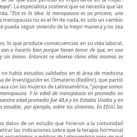
etapa
”. La especialista sostiene que se necesita que las
da. “
Esa es la idea: la menopausia es un proceso, una
 menopausia no es el fin de nada, es solo un cambio
e pueda seguir viviendo de la mejor manera y no sea
o, lo que produce consecuencias en su vida laboral.
 van a hacerlo bien porque tienen temor de que, en una
s y sin ánimo. Entonces se observa cómo ellas mismas se
 no había estudios validados en el área de medicina
 de Investigación en Climaterio (Redlinc), que partió
pasa con las mujeres de Latinoamérica, “
porque somos
 de menopausia. Y la edad de menopausia en promedio en
nuestra edad promedio fue 48,6 y en Estados Unidos y en
a estudiar, por ejemplo, sobre los síntomas. En EEUU los
os datos de un estudio que hicieron a la comunidad
irar las indicaciones sobre que la terapia hormonal
nces encuestamos a médicos de Latinoamérica para ver qué