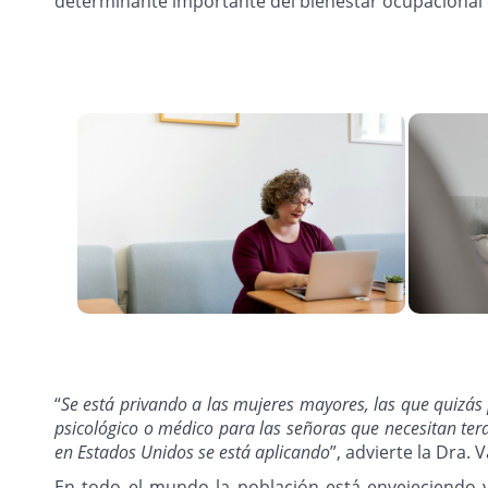
determinante importante del bienestar ocupacional 
“
Se está privando a las mujeres mayores, las que quizás 
psicológico o médico para las señoras que necesitan tera
en Estados Unidos se está aplicando
”, advierte la Dra.
En todo el mundo la población está envejeciendo 