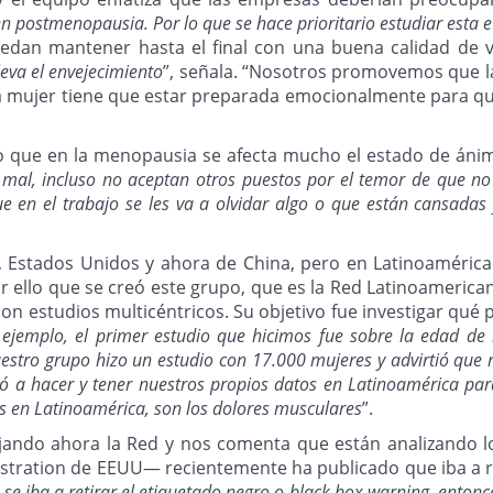
en postmenopausia. Por lo que se hace prioritario estudiar esta 
dan mantener hasta el final con una buena calidad de vi
eva el envejecimiento
”, señala. “Nosotros promovemos que la
la mujer tiene que estar preparada emocionalmente para qu
o que en la menopausia se afecta mucho el estado de ánim
al, incluso no aceptan otros puestos por el temor de que no
ue en el trabajo se les va a olvidar algo o que están cansada
, Estados Unidos y ahora de China, pero en Latinoamérica
ello que se creó este grupo, que es la Red Latinoamericana
son estudios multicéntricos. Su objetivo fue investigar qué 
Por ejemplo, el primer estudio que hicimos fue sobre la edad
stro grupo hizo un estudio con 17.000 mujeres y advirtió que 
vó a hacer y tener nuestros propios datos en Latinoamérica par
s en Latinoamérica, son los dolores musculares
”.
ajando ahora la Red y nos comenta que están analizando l
tration de EEUU— recientemente ha publicado que iba a ret
se iba a retirar el etiquetado negro o black box warning, ento