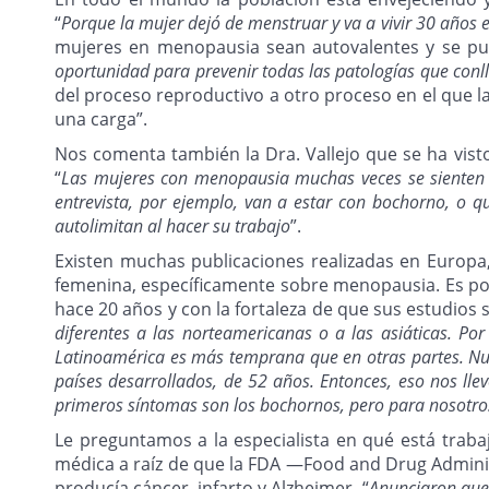
“
Porque la mujer dejó de menstruar y va a vivir 30 años 
mujeres en menopausia sean autovalentes y se pue
oportunidad para prevenir todas las patologías que conll
del proceso reproductivo a otro proceso en el que 
una carga”.
Nos comenta también la Dra. Vallejo que se ha vist
“
Las mujeres con menopausia muchas veces se sienten m
entrevista, por ejemplo, van a estar con bochorno, o q
autolimitan al hacer su trabajo
”.
Existen muchas publicaciones realizadas en Europa
femenina, específicamente sobre menopausia. Es por 
hace 20 años y con la fortaleza de que sus estudios 
diferentes a las norteamericanas o a las asiáticas. 
Latinoamérica es más temprana que en otras partes. Nue
países desarrollados, de 52 años. Entonces, eso nos lle
primeros síntomas son los bochornos, pero para nosotro
Le preguntamos a la especialista en qué está trab
médica a raíz de que la FDA —Food and Drug Adminis
producía cáncer, infarto y Alzheimer. “
Anunciaron que 