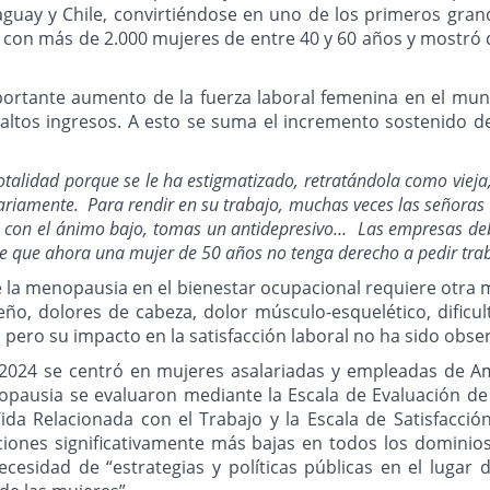
aguay y Chile, convirtiéndose en uno de los primeros gran
lizó con más de 2.000 mujeres de entre 40 y 60 años y mostr
ortante aumento de la fuerza laboral femenina en el mun
altos ingresos. A esto se suma el incremento sostenido d
talidad porque se le ha estigmatizado, retratándola como vieja
riamente. Para rendir en su trabajo, muchas veces las señoras
ás con el ánimo bajo, tomas un antidepresivo… Las empresas de
ble que ahora una mujer de 50 años no tenga derecho a pedir tra
 de la menopausia en el bienestar ocupacional requiere otra
eño, dolores de cabeza, dolor músculo-esquelético, dific
ero su impacto en la satisfacción laboral no ha sido obse
 2024 se centró en mujeres asalariadas y empleadas de Am
nopausia se evaluaron mediante la Escala de Evaluación de
ida Relacionada con el Trabajo y la Escala de Satisfacció
nes significativamente más bajas en todos los dominios 
ecesidad de “estrategias y políticas públicas en el luga