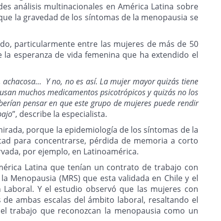
des análisis multinacionales en América Latina sobre
ó que la gravedad de los síntomas de la menopausia se
do, particularmente entre las mujeres de más de 50
e la esperanza de vida femenina que ha extendido el
, achacosa… Y no, no es así. La mujer mayor quizás tiene
 usan muchos medicamentos psicotrópicos y quizás no los
berían pensar en que este grupo de mujeres puede rendir
bajo
”, describe la especialista.
 mirada, porque la epidemiología de los síntomas de la
ultad para concentrarse, pérdida de memoria a corto
rvada, por ejemplo, en Latinoamérica.
érica Latina que tenían un contrato de trabajo con
 la Menopausia (MRS) que esta validada en Chile y el
n Laboral. Y el estudio observó que las mujeres con
de ambas escalas del ámbito laboral, resaltando el
r del trabajo que reconozcan la menopausia como un