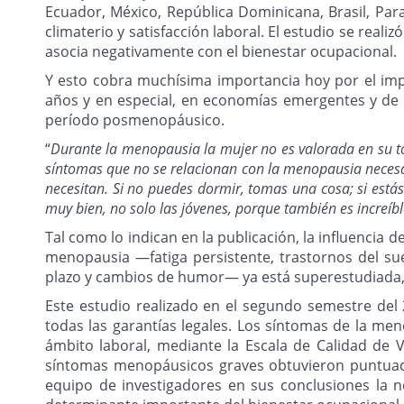
Ecuador, México, República Dominicana, Brasil, Par
climaterio y satisfacción laboral. El estudio se rea
asocia negativamente con el bienestar ocupacional.
Y esto cobra muchísima importancia hoy por el imp
años y en especial, en economías emergentes y de 
período posmenopáusico.
“
Durante la menopausia la mujer no es valorada en su to
síntomas que no se relacionan con la menopausia necesa
necesitan. Si no puedes dormir, tomas una cosa; si est
muy bien, no solo las jóvenes, porque también es increí
Tal como lo indican en la publicación, la influencia
menopausia —fatiga persistente, trastornos del su
plazo y cambios de humor— ya está superestudiada, p
Este estudio realizado en el segundo semestre del
todas las garantías legales. Los síntomas de la me
ámbito laboral, mediante la Escala de Calidad de V
síntomas menopáusicos graves obtuvieron puntuacio
equipo de investigadores en sus conclusiones la n