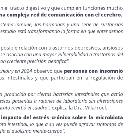
 en el tracto digestivo y que cumplen funciones mucho
a compleja red de comunicación con el cerebro.
 sistema inmune, las hormonas y una serie de sustancias
su estudio está transformando la forma en que entendemos
 posible relación con trastornos depresivos, ansiosos
l se asocian con una mayor vulnerabilidad a trastornos del
n creciente precisión científica".
chiatry en 2024
observó que
personas con insomnio
s intestinales y que participan en la regulación de
 producida por ciertas bacterias intestinales que actúa
tos pacientes a ratones de laboratorio sin alteraciones
rato revirtió el cuadro”
, explica la Dra. Villarroel.
impacto del estrés crónico sobre la microbiota
ota intestinal, lo que a su vez puede agravar síntomas de
afía el dualismo mente-cuerpo”.