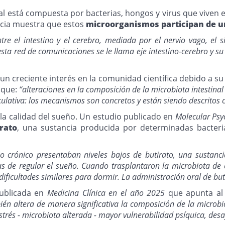
inal está compuesta por bacterias, hongos y virus que viven
ncia muestra que estos
microorganismos participan de un
tre el intestino y el cerebro, mediada por el nervio vago, el
sta red de comunicaciones se le llama eje intestino-cerebro y 
n creciente interés en la comunidad científica debido a su
 que:
“alteraciones en la composición de la microbiota intestina
ulativa: los mecanismos son concretos y están siendo descritos co
 la calidad del sueño. Un estudio publicado en
Molecular Psy
rato
, una sustancia producida por determinadas bacteria
 crónico presentaban niveles bajos de butirato, una sustancia
de regular el sueño. Cuando trasplantaron la microbiota de es
ficultades similares para dormir. La administración oral de buti
publicada en
Medicina Clínica en el año 2025
que apunta al
bién altera de manera significativa la composición de la microbi
strés - microbiota alterada - mayor vulnerabilidad psíquica, des