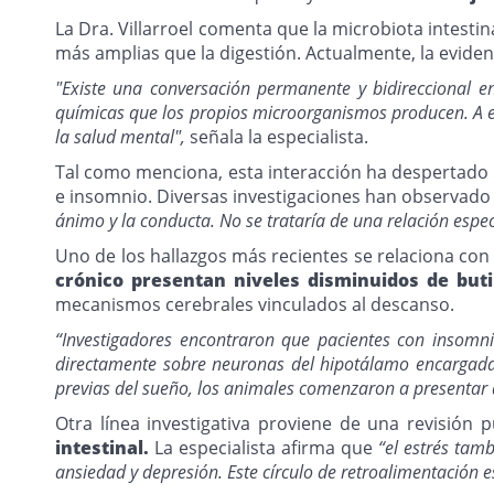
La Dra. Villarroel comenta que la microbiota intest
más amplias que la digestión. Actualmente, la evide
"Existe una conversación permanente y bidireccional en
químicas que los propios microorganismos producen. A e
la salud mental",
señala la especialista.
Tal como menciona, esta interacción ha despertado u
e insomnio. Diversas investigaciones han observado
ánimo y la conducta. No se trataría de una relación espec
Uno de los hallazgos más recientes se relaciona con
crónico presentan niveles disminuidos de buti
mecanismos cerebrales vinculados al descanso.
“Investigadores encontraron que pacientes con insomnio
directamente sobre neuronas del hipotálamo encargadas 
previas del sueño, los animales comenzaron a presentar di
Otra línea investigativa proviene de una revisión 
intestinal.
La especialista afirma que
“el estrés tam
ansiedad y depresión. Este círculo de retroalimentación e