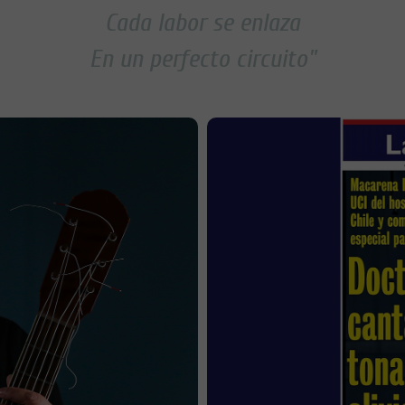
Cada labor se enlaza
En un perfecto circuito"