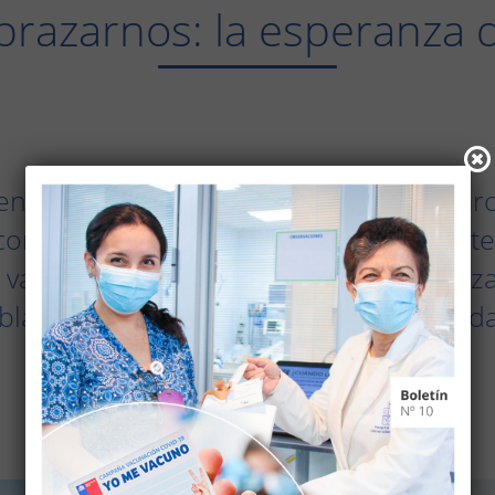
razarnos: la esperanza 
en nuestro hospital y en el país ha ma
ortar la cadena de transmisión, el teste
vacuna contra el COVID-19 es una hazañ
blación mundial para alcanzar inmunida
podamos volver a abrazarnos.