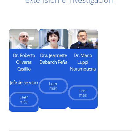
Dr. Roberto
Dra. Jeannette
Dr. Mario
Olivares
Dabanch Peña
Luppi
Castillo
Norambuena
Jefe de servicio
Leer
más
Leer
más
Leer
más