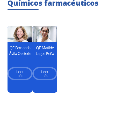
Químicos farmacéuticos
QF Fernanda
QF Matilde
Ávila Oesterle
Lagos Peña
Leer
Leer
más
más