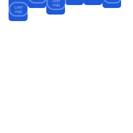
Leer
más
Leer
más