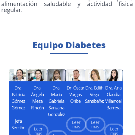
alimentación saludable y actividad fisica
regular.
Equipo Diabetes
Dra.
Dra.
Dr. Óscar
Dra. Edith
Dra. Ana
Dra.
Patricia
María
Vargas
Vega
Claudia
Ángela
Gómez
Gabriela
Oribe
Santibáñez
Villarroel
Meza
Gómez
Sanzana
Barrera
Rincón
González
Jefa
Leer
Leer
más
más
Sección
Leer
Leer
más
más