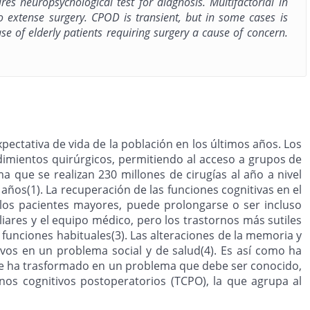
es neuropsychological test for diagnosis. Multifactorial in
to extense surgery. CPOD is transient, but in some cases is
e of elderly patients requiring surgery a cause of concern.
ectativa de vida de la población en los últimos años. Los
dimientos quirúrgicos, permitiendo al acceso a grupos de
 que se realizan 230 millones de cirugías al año a nivel
ños(1). La recuperación de las funciones cognitivas en el
 los pacientes mayores, puede prolongarse o ser incluso
iliares y el equipo médico, pero los trastornos más sutiles
 funciones habituales(3). Las alteraciones de la memoria y
ivos en un problema social y de salud(4). Es así como ha
y se ha trasformado en un problema que debe ser conocido,
nos cognitivos postoperatorios (TCPO), la que agrupa al