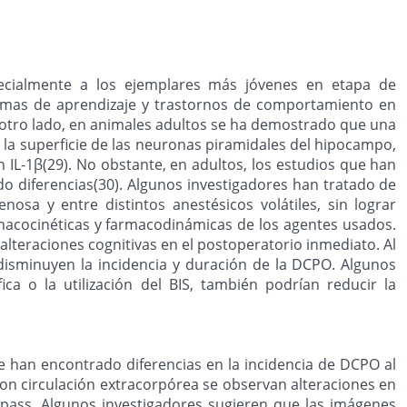
ecialmente a los ejemplares más jóvenes en etapa de
blemas de aprendizaje y trastornos de comportamiento en
 otro lado, en animales adultos se ha demostrado que una
 la superficie de las neuronas piramidales del hipocampo,
L-1β(29). No obstante, en adultos, los estudios que han
do diferencias(30). Algunos investigadores han tratado de
osa y entre distintos anestésicos volátiles, sin lograr
armacocinéticas y farmacodinámicas de los agentes usados.
lteraciones cognitivas en el postoperatorio inmediato. Al
disminuyen la incidencia y duración de la DCPO. Algunos
ca o la utilización del BIS, también podrían reducir la
se han encontrado diferencias en la incidencia de DCPO al
con circulación extracorpórea se observan alteraciones en
pass. Algunos investigadores sugieren que las imágenes