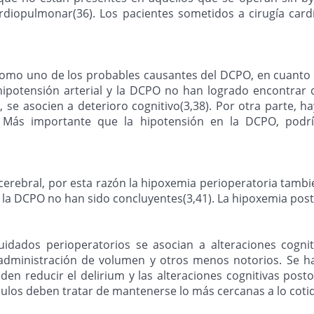
diopulmonar(36). Los pacientes sometidos a cirugía card
 como uno de los probables causantes del DCPO, en cuanto e
a hipotensión arterial y la DCPO no han logrado encontra
, se asocien a deterioro cognitivo(3,38). Por otra parte, 
Más importante que la hipotensión en la DCPO, podría se
erebral, por esta razón la hipoxemia perioperatoria tambi
y la DCPO no han sido concluyentes(3,41). La hipoxemia pos
dados perioperatorios se asocian a alteraciones cognitiva
 administración de volumen y otros menos notorios. Se ha 
 reducir el delirium y las alteraciones cognitivas postope
ímulos deben tratar de mantenerse lo más cercanas a lo coti