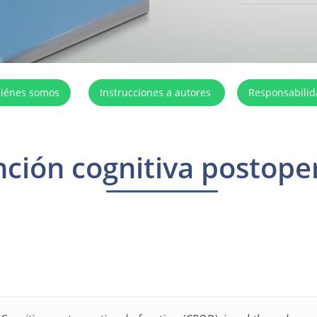
iénes somos
Instrucciones a autores
Responsabili
nción cognitiva postope