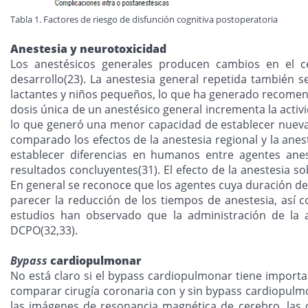
Tabla 1. Factores de riesgo de disfunción cognitiva postoperatoria
Anestesia y neurotoxicidad
Los anestésicos generales producen cambios en el c
desarrollo(23). La anestesia general repetida también
lactantes y niños pequeños, lo que ha generado recomend
dosis única de un anestésico general incrementa la activ
lo que generó una menor capacidad de establecer nueva
comparado los efectos de la anestesia regional y la ane
establecer diferencias en humanos entre agentes anesté
resultados concluyentes(31). El efecto de la anestesia s
En general se reconoce que los agentes cuya duración de
parecer la reducción de los tiempos de anestesia, así 
estudios han observado que la administración de la an
DCPO(32,33).
Bypass
cardiopulmonar
No está claro si el bypass cardiopulmonar tiene importan
comparar cirugía coronaria con y sin bypass cardiopulmo
las imágenes de resonancia magnética de cerebro, las 