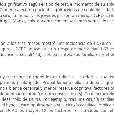
 significativo según el tipo de test, el momento de su aplic
CPO puede afectar a pacientes quirúrgicos de cualquier eda
 a cirugía menor y los jóvenes presentan menos DCPO. La i
 cirugía. Monk y cols. encontraron en pacientes sometidos a 
ción a los tres meses mostró una incidencia de 12,7% en 
on que la DCPO se asocia a un riesgo de mortalidad 1,63 v
 financiera social(4,13). Los pacientes, sus familiares y 
 y frecuente en todos los estudios, es la edad, la cual e
o más prolongado. Probablemente ello se deba a que 
ia blanca cerebral y menor reserva cognitiva, factores to
 denominado como “cerebro envejecido”(5). Otro factor rele
 desarrollo de DCPO. Por ejemplo, tras una cirugía cardí
l bypass cardiopulmonar o si la cirugía cardiaca implica re
cer DCPO es mayor. Otros factores relacionados con el