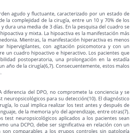
den agudo y fluctuante, caracterizado por un estado de
 la complejidad de la cirugía, entre un 10 y 70% de los
 y dura una media de 3 días. En la pesquisa del cuadro se
hipoactiva y mixta. La hipoactiva es la manifestación más
hedonia. Mientras, la manifestación hiperactiva es menos
ar hipervigilantes, con agitación psicomotora y con un
re un cuadro hipoactivo e hiperactivo. Los pacientes que
ilidad postoperatoria, una prolongación en la estadía
 un año de la cirugía(6,7). Consecuentemente, estos malos
).
 diferencia del DPO, no compromete la conciencia y se
est neuropsicológicos para su detección(10). El diagnóstico
ugía, lo cual implica realizar los test antes y después de
enguaje, de la memoria y/o del aprendizaje, entre otras(7).
s test neuropsicológicos aplicados a los pacientes sean
mo una DCPO, debe ser significativa en relación con un
 son comparables a los grupos controles sin patología