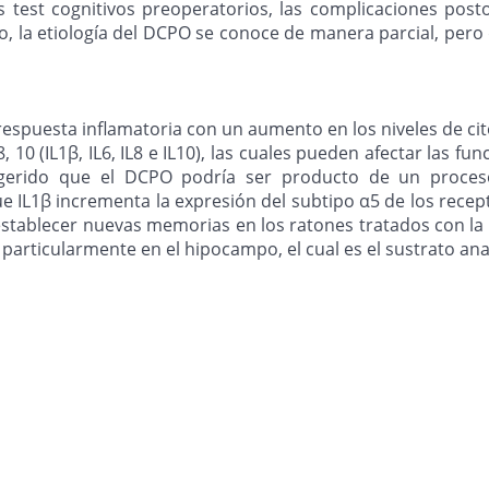
os test cognitivos preoperatorios, las complicaciones pos
do, la etiología del DCPO se conoce de manera parcial, pero
spuesta inflamatoria con un aumento en los niveles de cito
, 10 (IL1β, IL6, IL8 e IL10), las cuales pueden afectar las fu
erido que el DCPO podría ser producto de un proceso n
IL1β incrementa la expresión del subtipo α5 de los recept
ablecer nuevas memorias en los ratones tratados con la cit
 particularmente en el hipocampo, el cual es el sustrato a