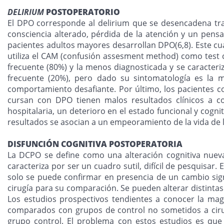
DELIRIUM
POSTOPERATORIO
El DPO corresponde al delirium que se desencadena tra
consciencia alterado, pérdida de la atención y un pen
pacientes adultos mayores desarrollan DPO(6,8). Este cu
utiliza el CAM (confusión assesment method) como test cl
frecuente (80%) y la menos diagnosticada y se caracteri
frecuente (20%), pero dado su sintomatología es la m
comportamiento desafiante. Por último, los pacientes c
cursan con DPO tienen malos resultados clínicos a co
hospitalaria, un deterioro en el estado funcional y cogn
resultados se asocian a un empeoramiento de la vida de 
DISFUNCIÓN COGNITIVA POSTOPERATORIA
La DCPO se define como una alteración cognitiva nuev
caracteriza por ser un cuadro sutil, difícil de pesquisar.
solo se puede confirmar en presencia de un cambio signifi
cirugía para su comparación. Se pueden alterar distintas 
Los estudios prospectivos tendientes a conocer la magn
comparados con grupos de control no sometidos a cirug
grupo control. El problema con estos estudios es que