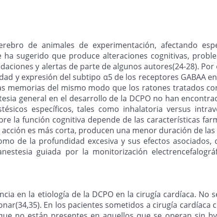
erebro de animales de experimentación, afectando esp
 se ha sugerido que produce alteraciones cognitivas, pro
aciones y alertas de parte de algunos autores(24-28). Por
idad y expresión del subtipo α5 de los receptores GABAA en
s memorias del mismo modo que los ratones tratados con I
stesia general en el desarrollo de la DCPO no han encontra
sicos específicos, tales como inhalatoria versus intraven
obre la función cognitiva depende de las características f
 acción es más corta, producen una menor duración de las a
como de la profundidad excesiva y sus efectos asociados, 
estesia guiada por la monitorización electrencefalográfi
cia en la etiología de la DCPO en la cirugía cardíaca. No 
nar(34,35). En los pacientes sometidos a cirugía cardíaca 
que no están presentes en aquellos que se operan sin by