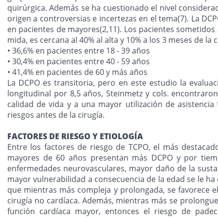
quirúrgica. Además se ha cuestionado el nivel considerado
origen a controversias e incertezas en el tema(7). La D
en pacientes de mayores(2,11). Los pacientes sometidos
mida, es cercana al 40% al alta y 10% a los 3 meses de la
• 36,6% en pacientes entre 18 - 39 años
• 30,4% en pacientes entre 40 - 59 años
• 41,4% en pacientes de 60 y más años
La DCPO es transitoria, pero en este estudio la evalua
longitudinal por 8,5 años, Steinmetz y cols. encontrar
calidad de vida y a una mayor utilización de asistencia
riesgos antes de la cirugía.
FACTORES DE RIESGO Y ETIOLOGÍA
Entre los factores de riesgo de TCPO, el más destacado
mayores de 60 años presentan más DCPO y por tiemp
enfermedades neurovasculares, mayor daño de la sustanc
mayor vulnerabilidad a consecuencia de la edad se le ha
que mientras más compleja y prolongada, se favorece el
cirugía no cardíaca. Además, mientras más se prolongue e
función cardíaca mayor, entonces el riesgo de pade