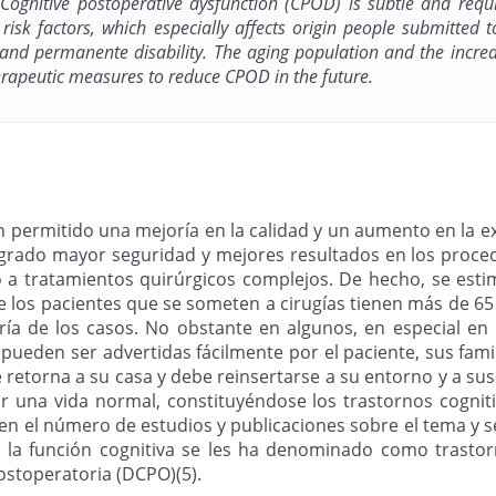
Cognitive postoperative dysfunction (CPOD) is subtle and requir
 risk factors, which especially affects origin people submitted 
and permanente disability. The aging population and the increas
herapeutic measures to reduce CPOD in the future.
permitido una mejoría en la calidad y un aumento en la exp
 logrado mayor seguridad y mejores resultados en los proce
a tratamientos quirúrgicos complejos. De hecho, se estima
los pacientes que se someten a cirugías tienen más de 65 a
ría de los casos. No obstante en algunos, en especial en
as pueden ser advertidas fácilmente por el paciente, sus fam
 retorna a su casa y debe reinsertarse a su entorno y a sus
ar una vida normal, constituyéndose los trastornos cognit
za en el número de estudios y publicaciones sobre el tema 
n la función cognitiva se les ha denominado como trastor
postoperatoria (DCPO)(5).