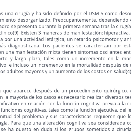
s una cirugía y ha sido definido por el DSM 5 como desor
samiento desorganizado. Preocupantemente, dependiendo de
adro se presenta durante la primera semana tras la cirugía
ínico(9). Existen 3 maneras de manifestación: hiperactiva, 
za por una actividad letárgica, un retardo psicomotor y an
ás diagnosticada. Los pacientes se caracterizan por est
on una manifestación mixta tienen síntomas oscilantes ent
rto y largo plazo, tales como un incremento en la morb
itivo, e incluso un incremento en la mortalidad después de
los adultos mayores y un aumento de los costos en salud(4
a que aparece después de un procedimiento quirúrgico. A
 En la mayoría de los casos es necesario realizar diversos t
cativo en relación con la función cognitiva previa a la cir
funciones cognitivas, tales como la función ejecutiva, del l
itud del problema y sus características requieren que lo
ía. Para que una alteración cognitiva sea considerada co
 se ha puesto en duda si los grupos sometidos a cirugía