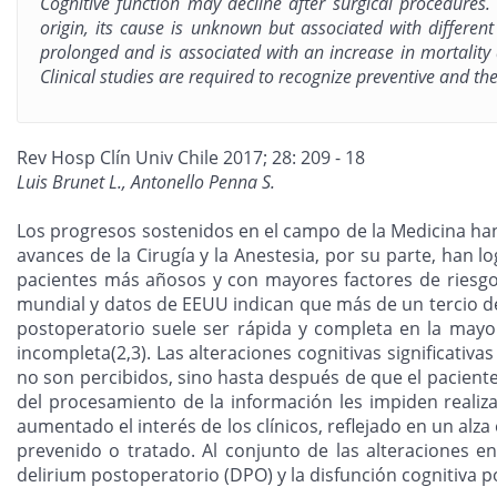
Cognitive function may decline after surgical procedures. 
origin, its cause is unknown but associated with different
prolonged and is associated with an increase in mortality 
Clinical studies are required to recognize preventive and t
Rev Hosp Clín Univ Chile 2017; 28: 209 - 18
Luis Brunet L., Antonello Penna S.
Los progresos sostenidos en el campo de la Medicina han 
avances de la Cirugía y la Anestesia, por su parte, han
pacientes más añosos y con mayores factores de riesgo 
mundial y datos de EEUU indican que más de un tercio de 
postoperatorio suele ser rápida y completa en la mayo
incompleta(2,3). Las alteraciones cognitivas significativ
no son percibidos, sino hasta después de que el paciente
del procesamiento de la información les impiden realiz
aumentado el interés de los clínicos, reflejado en un al
prevenido o tratado. Al conjunto de las alteraciones e
delirium postoperatorio (DPO) y la disfunción cognitiva 