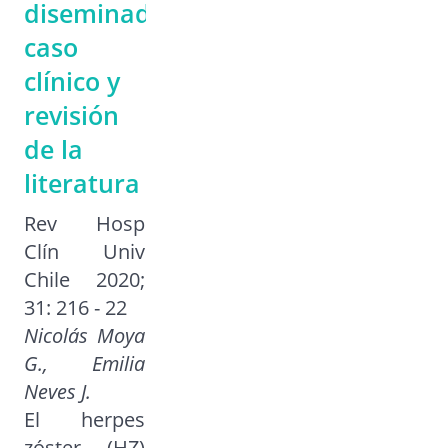
diseminado:
caso
clínico y
revisión
de la
literatura
Rev Hosp
Clín Univ
Chile 2020;
31: 216 - 22
Nicolás Moya
G., Emilia
Neves J.
El herpes
zóster (HZ)