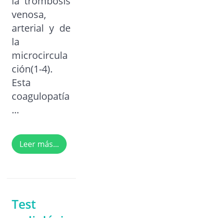
la trombosis
venosa,
arterial y de
la
microcircula
ción(1-4).
Esta
coagulopatía
...
Leer más...
Test