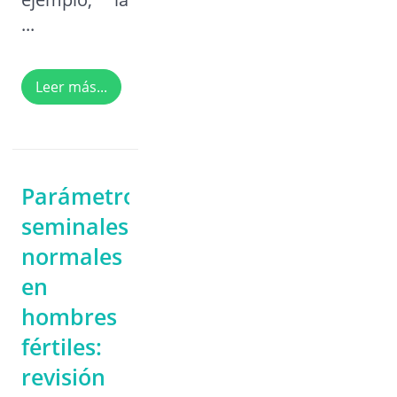
...
Leer más...
Parámetros
seminales
normales
en
hombres
fértiles:
revisión