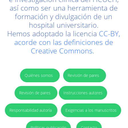
así como ser una herramienta de
formación y divulgación de un
hospital universitario.
Hemos adoptado la licencia
CC-BY,
acorde con las definiciones de
Creative Commons
.
Quiénes somos
Revisión de pares
Revisión de pares
Instrucciones autores
Responsabilidad autoría
Exigencias a los manuscritos
Políticas publicación
Contacto