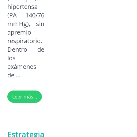
hipertensa
(PA 140/76
mmHg), sin
apremio
respiratorio.
Dentro de
los
exámenes
de ...
Leer más...
Estrategias