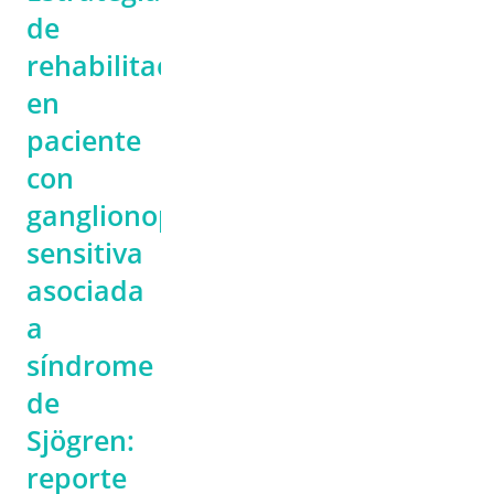
de
rehabilitación
en
paciente
con
ganglionopatía
sensitiva
asociada
a
síndrome
de
Sjögren:
reporte