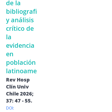
de la
bibliografía
y análisis
crítico de
la
evidencia
en
población
latinoamericana
Rev Hosp
Clín Univ
Chile 2026;
37: 47 - 55.
DOI: