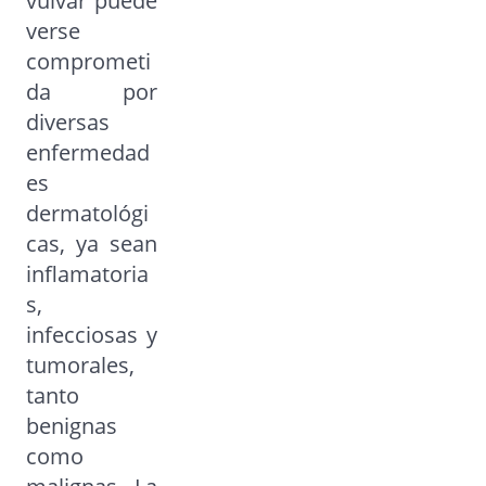
vulvar puede
verse
comprometi
da por
diversas
enfermedad
es
dermatológi
cas, ya sean
inflamatoria
s,
infecciosas y
tumorales,
tanto
benignas
como