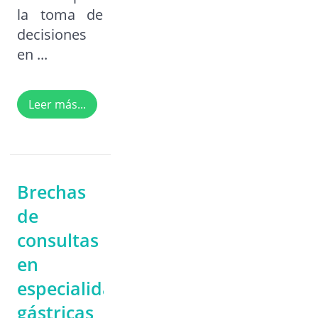
la toma de
decisiones
en ...
Leer más...
Brechas
de
consultas
en
especialidades
gástricas