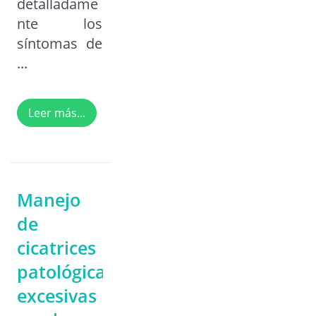
detalladame
nte los
síntomas de
...
Leer más...
Manejo
de
cicatrices
patológicas
excesivas