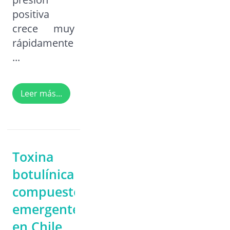
positiva
crece muy
rápidamente
...
Leer más...
Toxina
botulínica:
compuestos
emergentes
en Chile