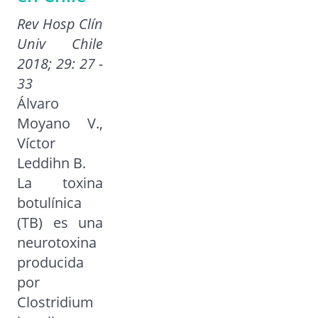
Rev Hosp Clín
Univ Chile
2018; 29: 27 -
33
Álvaro
Moyano V.,
Víctor
Leddihn B.
La toxina
botulínica
(TB) es una
neurotoxina
producida
por
Clostridium