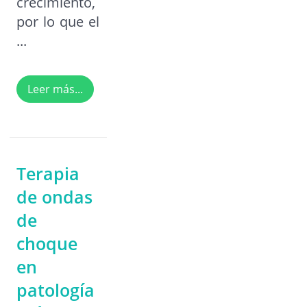
crecimiento,
por lo que el
...
Leer más...
Terapia
de ondas
de
choque
en
patología