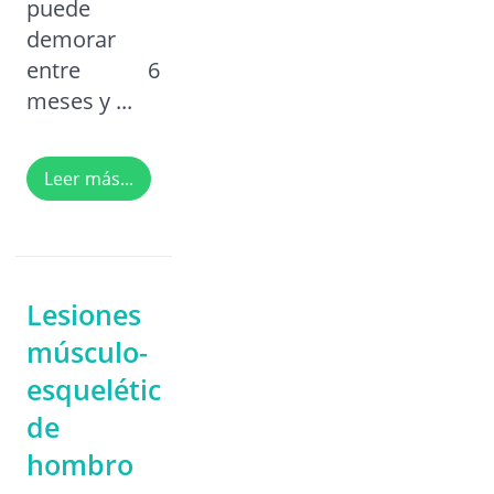
puede
demorar
entre 6
meses y ...
Leer más...
Lesiones
músculo-
esqueléticas
de
hombro