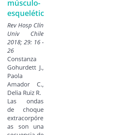
músculo-
esquelética
Rev Hosp Clín
Univ Chile
2018; 29: 16 -
26
Constanza
Gohurdett J.,
Paola
Amador C.,
Delia Ruiz R.
Las ondas
de choque
extracorpóre
as son una
secuencia de