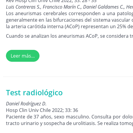
Rev Hosp Clín Univ Chile 2022; 33: 28 - 35
Luis Contreras S., Francisco Marín C., Daniel Galdames C., He
Los aneurismas cerebrales corresponden a una patologí
generalmente en las bifurcaciones del sistema vascular
la arteria carótida interna (ACoP) representan un 25% del
Cuando se analizan los aneurismas ACoP, se considera t
Leer más...
Test radiológico
Daniel Rodríguez D.
Hosp Clin Univ Chile 2022; 33: 36
Paciente de 37 años, sexo masculino. Consulta por dolor
tracto urinario y sospecha de urolitiasis. Se realiza to