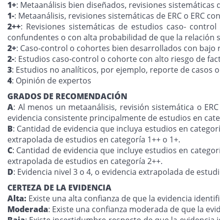
1+
: Metaanálisis bien diseñados, revisiones sistemáticas
1-
: Metaanálisis, revisiones sistemáticas de ERC o ERC co
2++
: Revisiones sistemáticas de estudios caso- contro
confundentes o con alta probabilidad de que la relación 
2+
: Caso-control o cohortes bien desarrollados con bajo
2-
: Estudios caso-control o cohorte con alto riesgo de fac
3
: Estudios no analíticos, por ejemplo, reporte de casos o
4
: Opinión de expertos
GRADOS DE RECOMENDACIÓN
A
: Al menos un metaanálisis, revisión sistemática o ERC
evidencia consistente principalmente de estudios en cate
B
: Cantidad de evidencia que incluya estudios en categor
extrapolada de estudios en categoría 1++ o 1+.
C
: Cantidad de evidencia que incluye estudios en categor
extrapolada de estudios en categoría 2++.
D
: Evidencia nivel 3 o 4, o evidencia extrapolada de estudi
CERTEZA DE LA EVIDENCIA
Alta:
Existe una alta confianza de que la evidencia ident
Moderada
: Existe una confianza moderada de que la ev
Baja
: Existe incertidumbre respecto de que la evidencia