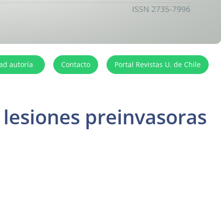
dad autoría
Contacto
Portal Revistas U. de Chile
y lesiones preinvasoras