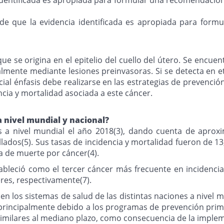
o de que la evidencia identificada es apropiada para for
ue se origina en el epitelio del cuello del útero. Se encuen
mente mediante lesiones preinvasoras. Si se detecta en et
cial énfasis debe realizarse en las estrategias de prevenció
cia y mortalidad asociada a este cáncer.
a nivel mundial y nacional?
s a nivel mundial el año 2018(3), dando cuenta de aprox
ados(5). Sus tasas de incidencia y mortalidad fueron de 13,
sa de muerte por cáncer(4).
tableció como el tercer cáncer más frecuente en incidenci
eres, respectivamente(7).
en los sistemas de salud de las distintas naciones a nivel m
, principalmente debido a los programas de prevención prim
s similares al mediano plazo, como consecuencia de la imple