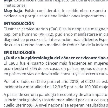
limitaciones.
Muy baja
: Existe considerable incertidumbre respect
evidencia o porque esta tiene limitaciones importantes.
INTRODUCCIÓN
El cáncer cervicouterino (CaCU) es la neoplasia maligna q
papiloma humano (VPH)(2), pudiendo manifestarse inicial
diagnóstico precoz es la intervención más eficiente. Espe
de cuello uterino como medida de reducción de la inciden
EPIDEMIOLOGÍA
¿Cuál es la epidemiología del cáncer cervicouterino 
El CaCU fue el cuarto cáncer más frecuente en mujere
ocurriendo el 84% de los casos en países menos desarroll
en países en vías de desarrollo constituye la tercera cau
Por otro lado, en Chile para el año 2018, el CaCU se es
incidencia y mortalidad de 12,3 y 5 por cada 100.000 muj
A pesar de ser una patología frecuente y de alto impacto 
la incidencia global y tasa de mortalidad por esta causa
cuello uterino(8). A nivel nacional se esperan resultado