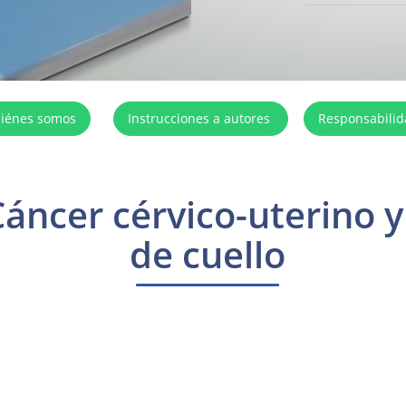
iénes somos
Instrucciones a autores
Responsabili
 Cáncer cérvico-uterino 
de cuello