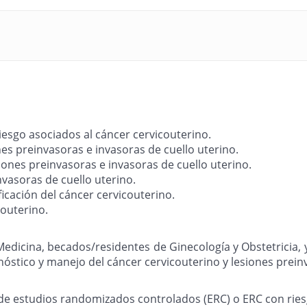
riesgo asociados al cáncer cervicouterino.
nes preinvasoras e invasoras de cuello uterino.
siones preinvasoras e invasoras de cuello uterino.
nvasoras de cuello uterino.
ificación del cáncer cervicouterino.
couterino.
 Medicina, becados/residentes de Ginecología y Obstetricia
agnóstico y manejo del cáncer cervicouterino y lesiones prein
cas de estudios randomizados controlados (ERC) o ERC con ri