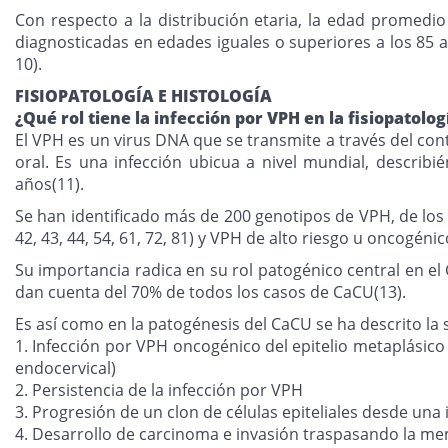
Con respecto a la distribución etaria, la edad promedi
diagnosticadas en edades iguales o superiores a los 85 añ
10).
FISIOPATOLOGÍA E HISTOLOGÍA
¿Qué rol tiene la infección por VPH en la fisiopatolo
El VPH es un virus DNA que se transmite a través del cont
oral. Es una infección ubicua a nivel mundial, describ
años(11).
Se han identificado más de 200 genotipos de VPH, de los cu
42, 43, 44, 54, 61, 72, 81) y VPH de alto riesgo u oncogénicos
Su importancia radica en su rol patogénico central en el
dan cuenta del 70% de todos los casos de CaCU(13).
Es así como en la patogénesis del CaCU se ha descrito la 
1. Infección por VPH oncogénico del epitelio metaplásico 
endocervical)
2. Persistencia de la infección por VPH
3. Progresión de un clon de células epiteliales desde una 
4. Desarrollo de carcinoma e invasión traspasando la m