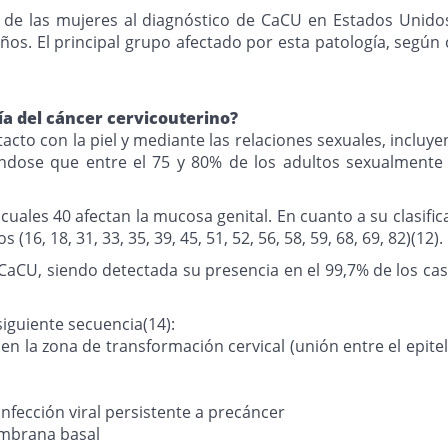
o de las mujeres al diagnóstico de CaCU en Estados Unidos
os. El principal grupo afectado por esta patología, según c
gía del cáncer cervicouterino?
acto con la piel y mediante las relaciones sexuales, incluye
iéndose que entre el 75 y 80% de los adultos sexualmente 
ales 40 afectan la mucosa genital. En cuanto a su clasificac
 (16, 18, 31, 33, 35, 39, 45, 51, 52, 56, 58, 59, 68, 69, 82)(12).
 CaCU, siendo detectada su presencia en el 99,7% de los ca
siguiente secuencia(14):
en la zona de transformación cervical (unión entre el epitel
infección viral persistente a precáncer
embrana basal