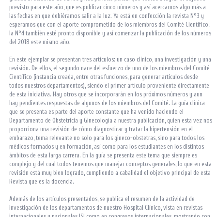
previsto para este año, que es publicar cinco números y así acercarnos algo más a
las fechas en que debiéramos salir a la luz. Ya está en confección la revista N°3 y
esperamos que con el aporte comprometido de los miembros del Comité Científico,
la N°4 también esté pronto disponible y así comenzar la publicación de los números
del 2018 este mismo año.
En este ejemplar se presentan tres artículos: un caso clínico, una investigación y una
revisión. De ellos, el segundo nace del esfuerzo de uno de los miembros del Comité
Científico (instancia creada, entre otras funciones, para generar artículos desde
todos nuestros departamentos), siendo el primer artículo proveniente directamente
de esta iniciativa. Hay otros que se incorporarán en los próximos números y aun
hay pendientes respuestas de algunos de los miembros del Comité. La guía clínica
que se presenta es parte del aporte constante que ha venido haciendo el
Departamento de Obstetricia y Ginecología a nuestra publicación, quien esta vez nos
proporciona una revisión de cómo diagnosticar y tratar la hipertensión en el
embarazo, tema relevante no solo para los gineco-obstetras, sino para todos los
médicos formados y en formación, así como para los estudiantes en los distintos
ámbitos de esta larga carrera. En la guía se presenta este tema que siempre es
complejo y del cual todos tenemos que manejar conceptos generales, lo que en esta
revisión está muy bien logrado, cumpliendo a cabalidad el objetivo principal de esta
Revista que es la docencia.
Además de los artículos presentados, se publica el resumen de la actividad de
investigación de los departamentos de nuestro Hospital Clínico, vista en revistas
internacionales y nacionales ISI como en congresos internacionales, mostrando con